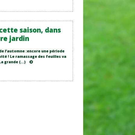
cette saison, dans
re jardin
de l’automne :encore une période
vité ! Le ramassage des feuilles va
a grande (...)