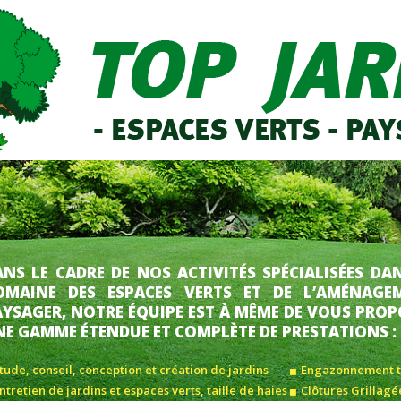
NS LE CADRE DE NOS ACTIVITÉS SPÉCIALISÉES DA
OMAINE DES ESPACES VERTS ET DE L’AMÉNAGE
AYSAGER, NOTRE ÉQUIPE EST À MÊME DE VOUS PROP
NE GAMME ÉTENDUE ET COMPLÈTE DE PRESTATIONS :
tude, conseil, conception et création de jardins
Engazonnement tr
ntretien de jardins et espaces verts, taille de haies
Clôtures Grillagée