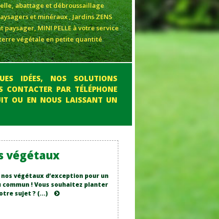
elle, abattage et débroussaillage
sagers et minéraux , Jardins ZENS
t paysager, MINI PELLE à votre service
terre végétale en petite quantité
UES IDÉES, NOS SOLUTIONS
US CONTACTER PAR TÉLÉPHONE
IT OU EN NOUS LAISSANT UN
s végétaux
i nos végétaux d’exception pour un
du commun ! Vous souhaitez planter
re sujet ? (...)