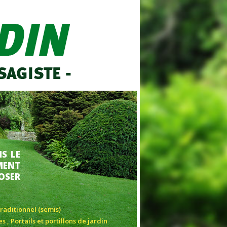
NS LE
MENT
OSER
aditionnel (semis)
s , Portails et portillons de jardin