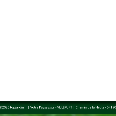
©2026 topjardin.fr | Votre Paysagiste - VILLERUPT | Chemin de la Heute - 54190