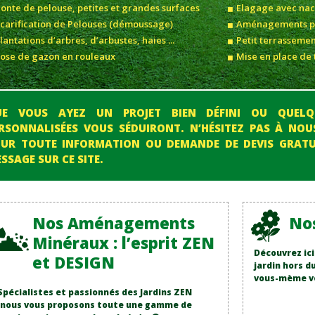
onte de pelouse, petites et grandes surfaces
Elagage avec nac
carification de Pelouses (démoussage)
Aménagements pay
lantations d’arbres, d’arbustes, haies ...
Petit terrassemen
ose de gazon en rouleaux
Mise en place de 
UE VOUS AYEZ UN PROJET BIEN DÉFINI OU QUELQ
RSONNALISÉES VOUS SÉDUIRONT. N’HÉSITEZ PAS À NO
UR TOUTE INFORMATION OU DEMANDE DE DEVIS GRATU
SSAGE SUR CE SITE.
Nos Aménagements
No
Minéraux : l’esprit ZEN
Découvrez ic
et DESIGN
jardin hors 
vous-mème vot
Spécialistes et passionnés des Jardins ZEN
,nous vous proposons toute une gamme de