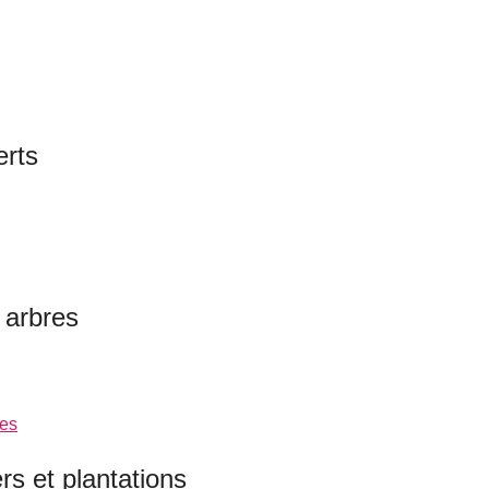
erts
 arbres
res
 et plantations